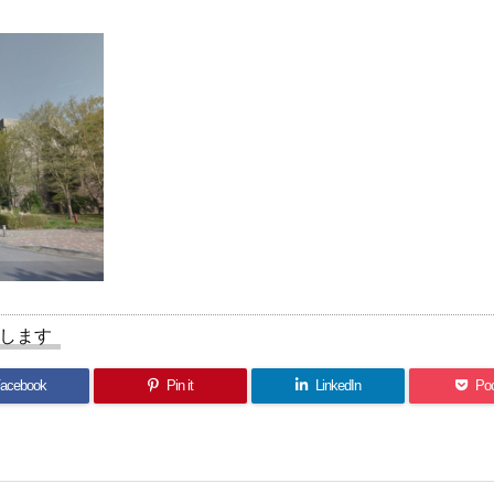
します
acebook
Pin it
LinkedIn
Po