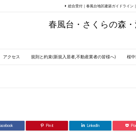
総合受付｜春風台地区建築ガイドライン
春風台・さくらの森・流
アクセス
規則と約束(新規入居者,不動産業者の皆様へ)
桜中
acebook
Pin it
LinkedIn
Po